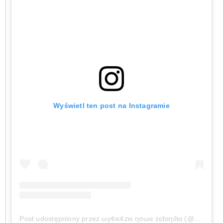
Wyświetl ten post na Instagramie
Post udostępniony przez ωу¢ιє¢zкι ησωα zєℓαη∂ια (@wycieczkinowazelandia)