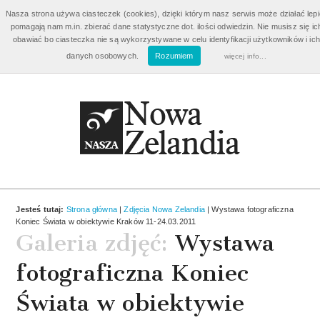
Bilety Nowa Zelandia
od 3960 zł
Nasza strona używa ciasteczek (cookies), dzięki którym nasz serwis może działać lepie
pomagają nam m.in. zbierać dane statystyczne dot. ilości odwiedzin. Nie musisz się ic
Wycieczki Nowa Zelandia
od 3810 zł
obawiać bo ciasteczka nie są wykorzystywane w celu identyfikacji użytkowników i ich
danych osobowych.
Rozumiem
więcej info...
Emigracja i Praca w Nowej Zelandii
Aplikuj o wizę!
Jesteś tutaj:
Strona główna
|
Zdjęcia Nowa Zelandia
| Wystawa fotograficzna
Koniec Świata w obiektywie Kraków 11-24.03.2011
Galeria zdjęć:
Wystawa
fotograficzna Koniec
Świata w obiektywie