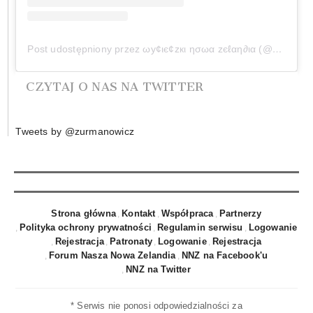
Post udostępniony przez ωу¢ιє¢zкι ησωα zєℓαη∂ια (@wycieczkinowazelandia)
CZYTAJ O NAS NA TWITTER
Tweets by @zurmanowicz
Strona główna
Kontakt
Współpraca
Partnerzy
Polityka ochrony prywatności
Regulamin serwisu
Logowanie
Rejestracja
Patronaty
Logowanie
Rejestracja
Forum Nasza Nowa Zelandia
NNZ na Facebook'u
NNZ na Twitter
* Serwis nie ponosi odpowiedzialności za