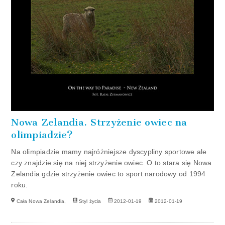
Nowa Zelandia. Strzyżenie owiec na
olimpiadzie?
Na olimpiadzie mamy najróżniejsze dyscypliny sportowe ale
czy znajdzie się na niej strzyżenie owiec. O to stara się Nowa
Zelandia gdzie strzyżenie owiec to sport narodowy od 1994
roku.
Cała Nowa Zelandia,
Styl życia
2012-01-19
2012-01-19