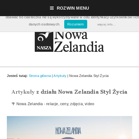
Nasza strona używa ciasteczek (cookies), dzięki którym nasz serwis może działać lepie
ROZWIN MENU
pomagają nam m.in. zbierać dane statystyczne dot. ilości odwiedzin. Nie musisz się ic
obawiać bo ciasteczka nie są wykorzystywane w celu identyfikacji użytkowników i ich
danych osobowych.
Rozumiem
więcej info...
Jesteś tutaj:
Strona główna
|
Artykuły
| Nowa Zelandia Styl Życia
Artykuły
z działu Nowa Zelandia Styl Życia
🌴 Nowa Zelandia - relacje, ceny, zdjęcia, video