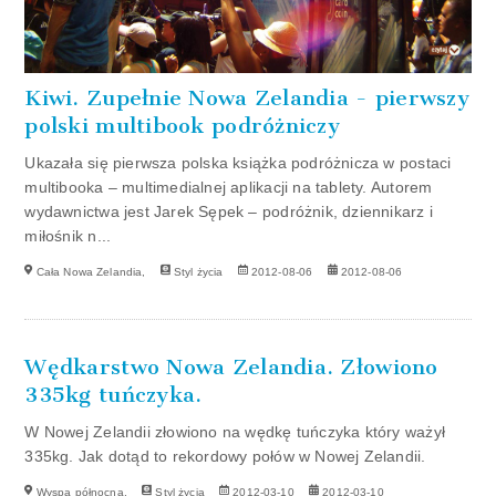
Kiwi. Zupełnie Nowa Zelandia - pierwszy
polski multibook podróżniczy
Ukazała się pierwsza polska książka podróżnicza w postaci
multibooka – multimedialnej aplikacji na tablety. Autorem
wydawnictwa jest Jarek Sępek – podróżnik, dziennikarz i
miłośnik n...
Cała Nowa Zelandia,
Styl życia
2012-08-06
2012-08-06
Wędkarstwo Nowa Zelandia. Złowiono
335kg tuńczyka.
W Nowej Zelandii złowiono na wędkę tuńczyka który ważył
335kg. Jak dotąd to rekordowy połów w Nowej Zelandii.
Wyspa północna,
Styl życia
2012-03-10
2012-03-10