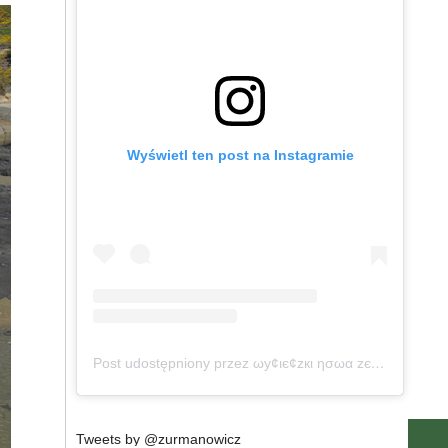
Wyświetl ten post na Instagramie
Post udostępniony przez ωу¢ιє¢zкι ησωα zєℓαη∂ια (@wycieczkinowazelandia)
Tweets by @zurmanowicz