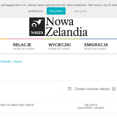
 pomagają nam m.in. zbierać dane statystyczne dot. ilości odwiedzin. Nie musisz się ich ob
ki Nowa Zelandia
od 3810 zł
Emigracja i Praca w Nowej Z
osobowych.
Rozumiem
więcej info...
RELACJE
WYCIECZKI
EMIGRACJA
NOWA ZELANDIA
NOWA ZELANDIA
NOWA ZELANDIA
Zelandia - Natura
Zmień rozmiar tekstu
-
zejdź do galerii tego zdjęcia
wg autora
poprzednie
|
nastęne