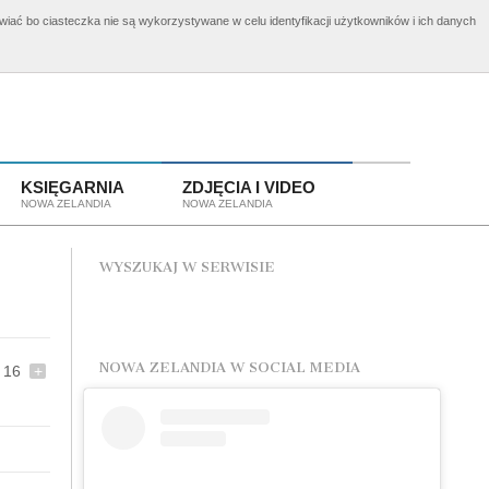
awiać bo ciasteczka nie są wykorzystywane w celu identyfikacji użytkowników i ich danych
elandii
Aplikuj o wizę!
KSIĘGARNIA
ZDJĘCIA I VIDEO
NOWA ZELANDIA
NOWA ZELANDIA
WYSZUKAJ W SERWISIE
NOWA ZELANDIA W SOCIAL MEDIA
16
+