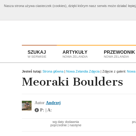
Nasza strona używa ciasteczek (cookies), dzięki którym nasz serwis może działać lepiej,
Bilety Nowa Zelandia
od 3960 zł
Wyciecz
SZUKAJ
ARTYKUŁY
PRZEWODNIK
W SERWISIE
NOWA ZELANDIA
NOWA ZELANDIA
Jesteś tutaj:
Strona główna
|
Nowa Zelandia Zdjęcia
| Zdjęcie z galerii:
Nowa 
Meoraki Boulders
Autor
Andrzej
P: | A:
wg daty dodawnia
pr
poprzednie
|
nastęne