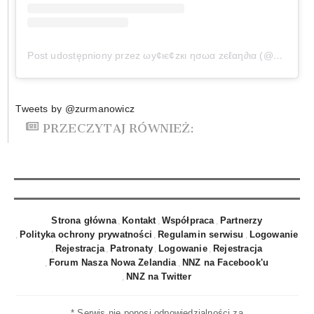
Post udostępniony przez ωу¢ιє¢zкι ησωα zєℓαη∂ια (@wycieczkinowazelandia)
Tweets by @zurmanowicz
PRZECZYTAJ RÓWNIEŻ:
Strona główna
Kontakt
Współpraca
Partnerzy
Polityka ochrony prywatności
Regulamin serwisu
Logowanie
Rejestracja
Patronaty
Logowanie
Rejestracja
Forum Nasza Nowa Zelandia
NNZ na Facebook'u
NNZ na Twitter
* Serwis nie ponosi odpowiedzialności za