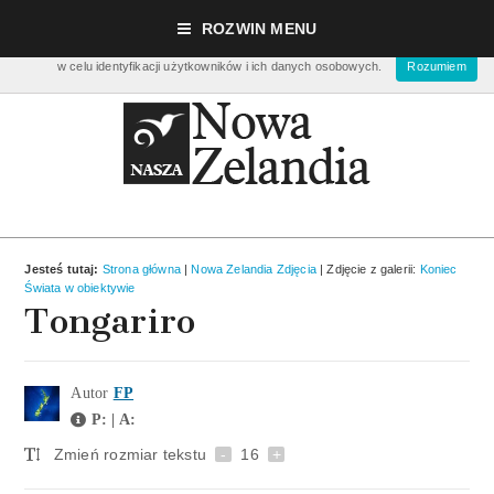
Nasza strona używa ciasteczek (cookies), dzięki którym nasz serwis może działać lep
ROZWIN MENU
zbierać dane statystyczne dot. ilości odwiedzin. Nie musisz się ich obawiać bo ciastec
w celu identyfikacji użytkowników i ich danych osobowych.
Rozumiem
Jesteś tutaj:
Strona główna
|
Nowa Zelandia Zdjęcia
| Zdjęcie z galerii:
Koniec
Świata w obiektywie
Tongariro
Autor
FP
P: | A:
Zmień rozmiar tekstu
-
16
+