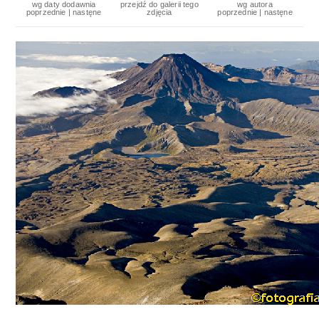
wg daty dodawnia
przejdź do galerii tego
wg autora
poprzednie
|
nastęne
zdjęcia
poprzednie
|
nastęne