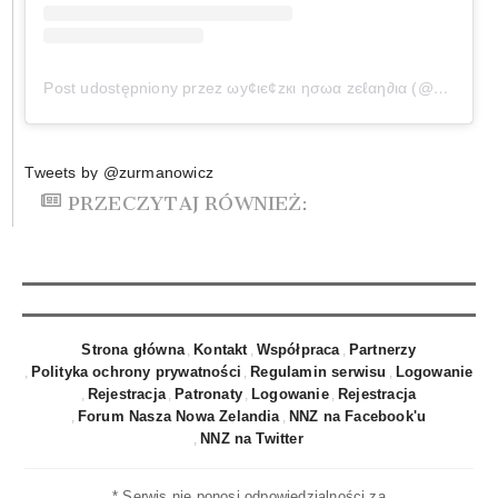
Post udostępniony przez ωу¢ιє¢zкι ησωα zєℓαη∂ια (@wycieczkinowazelandia)
Tweets by @zurmanowicz
PRZECZYTAJ RÓWNIEŻ:
Strona główna
Kontakt
Współpraca
Partnerzy
Polityka ochrony prywatności
Regulamin serwisu
Logowanie
Rejestracja
Patronaty
Logowanie
Rejestracja
Forum Nasza Nowa Zelandia
NNZ na Facebook'u
NNZ na Twitter
* Serwis nie ponosi odpowiedzialności za