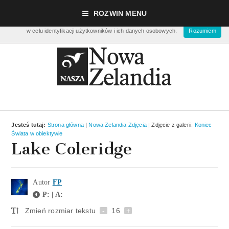
Nasza strona używa ciasteczek (cookies), dzięki którym nasz serwis może działać lep
ROZWIN MENU
zbierać dane statystyczne dot. ilości odwiedzin. Nie musisz się ich obawiać bo ciastec
w celu identyfikacji użytkowników i ich danych osobowych.
Rozumiem
Jesteś tutaj:
Strona główna
|
Nowa Zelandia Zdjęcia
| Zdjęcie z galerii:
Koniec
Świata w obiektywie
Lake Coleridge
Autor
FP
P: | A:
Zmień rozmiar tekstu
-
16
+