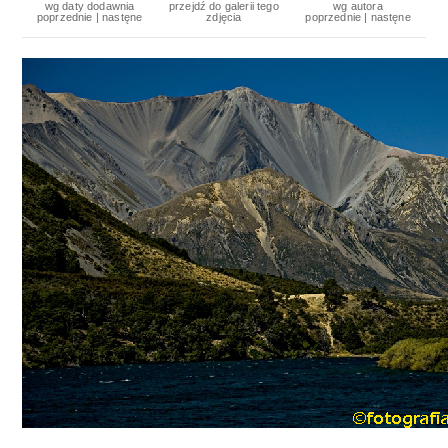
wg daty dodawnia
przejdź do galerii tego
wg autora
poprzednie
|
nastęne
zdjęcia
poprzednie
|
nastęne