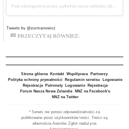
Post udostępniony przez ωу¢ιє¢zкι ησωα zєℓαη∂ια (@wycieczkinowazelandia)
Tweets by @zurmanowicz
PRZECZYTAJ RÓWNIEŻ:
Strona główna
Kontakt
Współpraca
Partnerzy
Polityka ochrony prywatności
Regulamin serwisu
Logowanie
Rejestracja
Patronaty
Logowanie
Rejestracja
Forum Nasza Nowa Zelandia
NNZ na Facebook'u
NNZ na Twitter
* Serwis nie ponosi odpowiedzialności za
publikowane przez użytkowników treści. Treści są
własnościa Autorów. Zgłoś nadużycie