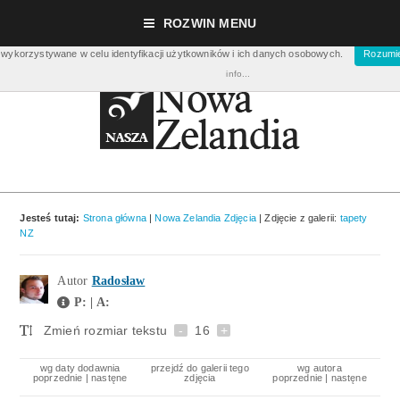
Nasza strona używa ciasteczek (cookies), dzięki którym nasz serwis może działać lepi
ROZWIN MENU
m.in. zbierać dane statystyczne dot. ilości odwiedzin. Nie musisz się ich obawiać bo ci
wykorzystywane w celu identyfikacji użytkowników i ich danych osobowych.
Rozumi
info...
Jesteś tutaj:
Strona główna
|
Nowa Zelandia Zdjęcia
| Zdjęcie z galerii:
tapety
NZ
Autor
Radosław
P: | A:
Zmień rozmiar tekstu
-
16
+
wg daty dodawnia
przejdź do galerii tego
wg autora
poprzednie
|
nastęne
zdjęcia
poprzednie
|
nastęne