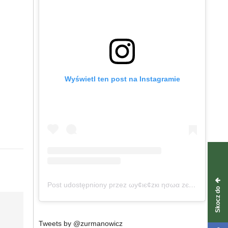
Wyświetl ten post na Instagramie
Post udostępniony przez ωу¢ιє¢zкι ησωα zєℓαη∂ια (@wycieczkinowazelandia)
Skocz do
Tweets by @zurmanowicz