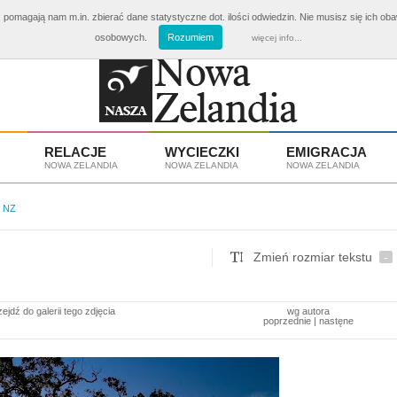
 pomagają nam m.in. zbierać dane statystyczne dot. ilości odwiedzin. Nie musisz się ich ob
ki Nowa Zelandia
od 3810 zł
Emigracja i Praca w Nowej Z
osobowych.
Rozumiem
więcej info...
RELACJE
WYCIECZKI
EMIGRACJA
NOWA ZELANDIA
NOWA ZELANDIA
NOWA ZELANDIA
y NZ
Zmień rozmiar tekstu
-
zejdź do galerii tego zdjęcia
wg autora
poprzednie
|
nastęne