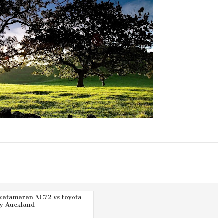
katamaran AC72 vs toyota
zy Auckland