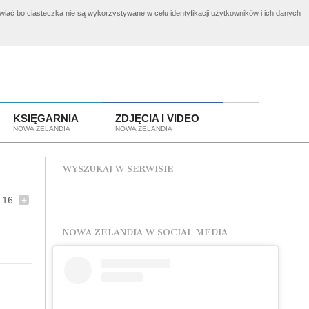
awiać bo ciasteczka nie są wykorzystywane w celu identyfikacji użytkowników i ich danych
elandii
Aplikuj o wizę!
KSIĘGARNIA
ZDJĘCIA I VIDEO
NOWA ZELANDIA
NOWA ZELANDIA
WYSZUKAJ W SERWISIE
16
+
NOWA ZELANDIA W SOCIAL MEDIA