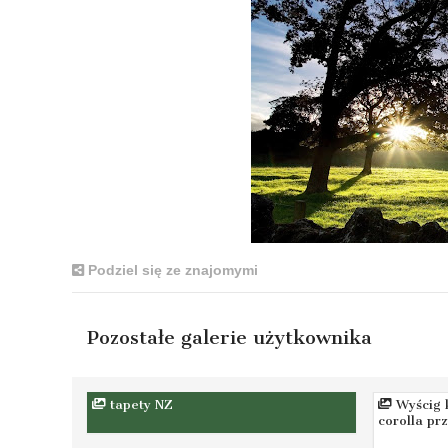
Podziel się ze znajomymi
Pozostałe galerie użytkownika
tapety NZ
Wyścig 
corolla pr