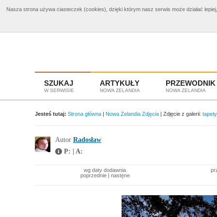
Nasza strona używa ciasteczek (cookies), dzięki którym nasz serwis może działać lepiej,
Bilety Nowa Zelandia
od 3960 zł
Wyciecz
SZUKAJ
ARTYKUŁY
PRZEWODNIK
W SERWISIE
NOWA ZELANDIA
NOWA ZELANDIA
Jesteś tutaj:
Strona główna
|
Nowa Zelandia Zdjęcia
| Zdjęcie z galerii:
tapet
Autor
Radosław
P: | A:
wg daty dodawnia
pr
poprzednie
|
nastęne