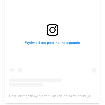
Wyświetl ten post na Instagramie
Post udostępniony przez ωу¢ιє¢zкι ησωα zєℓαη∂ια (@wycieczkinowazelandia)