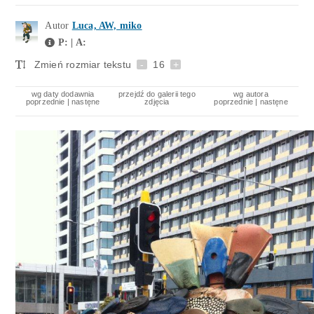
Autor
Luca, AW, miko
P: | A:
Zmień rozmiar tekstu
-
16
+
wg daty dodawnia
przejdź do galerii tego
wg autora
poprzednie
|
nastęne
zdjęcia
poprzednie
|
nastęne