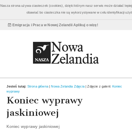
Bilety Nowa Zelandia
od 3960 zł
Nasza strona używa ciasteczek (cookies), dzięki którym nasz serwis może działać lepiej,
obawiać bo ciasteczka nie są wykorzystywane w celu identyfikacji uż
Wycieczki Nowa Zelandia
od 3810 zł
Emigracja i Praca w Nowej Zelandii
Aplikuj o wizę!
Jesteś tutaj:
Strona główna
|
Nowa Zelandia Zdjęcia
| Zdjęcie z galerii:
Koniec
wyprawy
Koniec wyprawy
jaskiniowej
Koniec wyprawy jaskiniowej