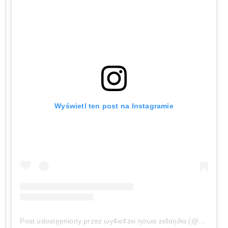
Wyświetl ten post na Instagramie
Post udostępniony przez ωу¢ιє¢zкι ησωα zєℓαη∂ια (@wycieczkinowazelandia)