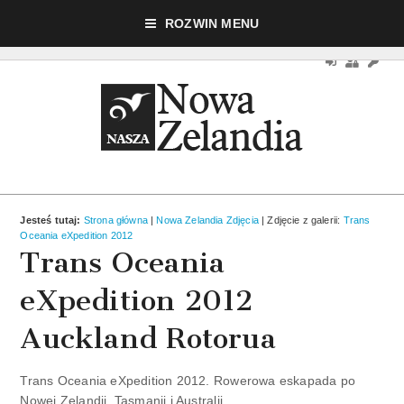
Nasza strona używa ciasteczek (cookies), dzięki którym nasz serwis może działać lepiej,
ROZWIN MENU
obawiać bo ciasteczka nie są wykorzystywane w celu identyfikacji uż
Jesteś tutaj:
Strona główna
|
Nowa Zelandia Zdjęcia
| Zdjęcie z galerii:
Trans
Oceania eXpedition 2012
Trans Oceania
eXpedition 2012
Auckland Rotorua
Trans Oceania eXpedition 2012. Rowerowa eskapada po
Nowej Zelandii, Tasmanii i Australii.