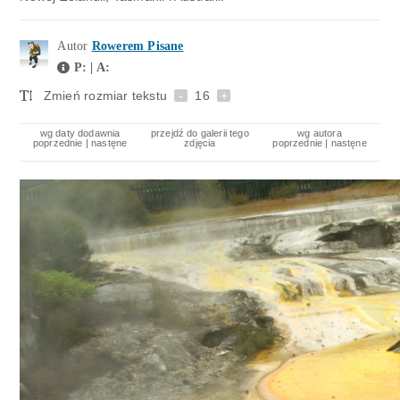
Autor
Rowerem Pisane
P: | A:
Zmień rozmiar tekstu
-
16
+
wg daty dodawnia
przejdź do galerii tego
wg autora
poprzednie
|
nastęne
zdjęcia
poprzednie
|
nastęne