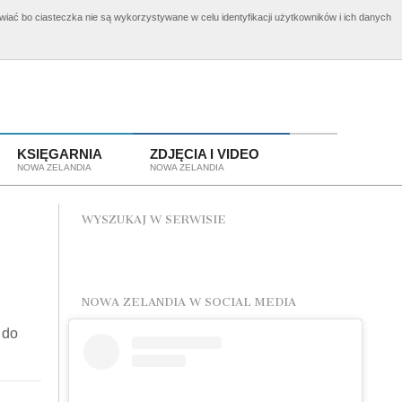
awiać bo ciasteczka nie są wykorzystywane w celu identyfikacji użytkowników i ich danych
elandii
Aplikuj o wizę!
KSIĘGARNIA
ZDJĘCIA I VIDEO
NOWA ZELANDIA
NOWA ZELANDIA
WYSZUKAJ W SERWISIE
NOWA ZELANDIA W SOCIAL MEDIA
 do