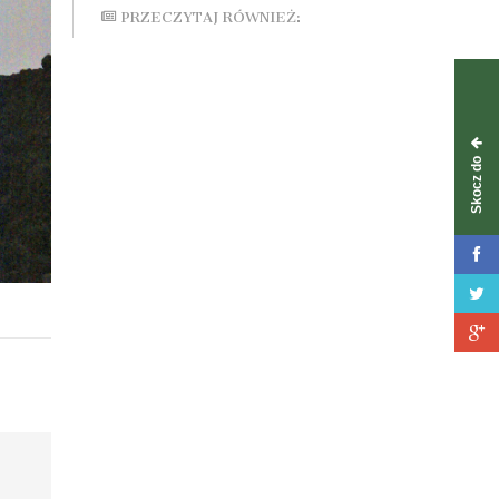
PRZECZYTAJ RÓWNIEŻ:
Skocz do