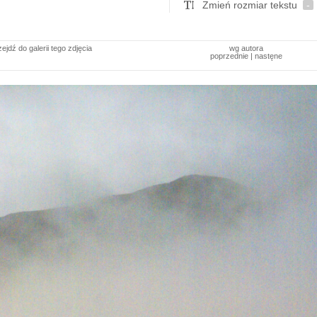
Zmień rozmiar tekstu
-
zejdź do galerii tego zdjęcia
wg autora
poprzednie
|
nastęne