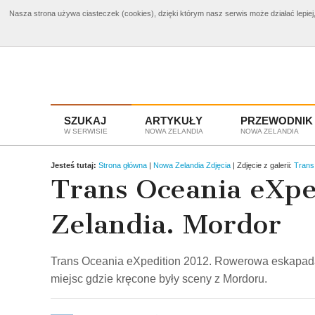
Nasza strona używa ciasteczek (cookies), dzięki którym nasz serwis może działać lepiej,
Bilety Nowa Zelandia
od 3960 zł
Wyciecz
SZUKAJ
ARTYKUŁY
PRZEWODNIK
W SERWISIE
NOWA ZELANDIA
NOWA ZELANDIA
Jesteś tutaj:
Strona główna
|
Nowa Zelandia Zdjęcia
| Zdjęcie z galerii:
Trans
Trans Oceania eXpe
Zelandia. Mordor
Trans Oceania eXpedition 2012. Rowerowa eskapada p
miejsc gdzie kręcone były sceny z Mordoru.