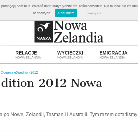
 pomagają nam m.in. zbierać dane statystyczne dot. ilości odwiedzin. Nie musisz się ich ob
ki Nowa Zelandia
od 3810 zł
Emigracja i Praca w Nowej Z
osobowych.
Rozumiem
więcej info...
RELACJE
WYCIECZKI
EMIGRACJA
NOWA ZELANDIA
NOWA ZELANDIA
NOWA ZELANDIA
 Oceania eXpedition 2012
dition 2012 Nowa
o Nowej Zelandii, Tasmanii i Australii. Tym razem dotarliśmy