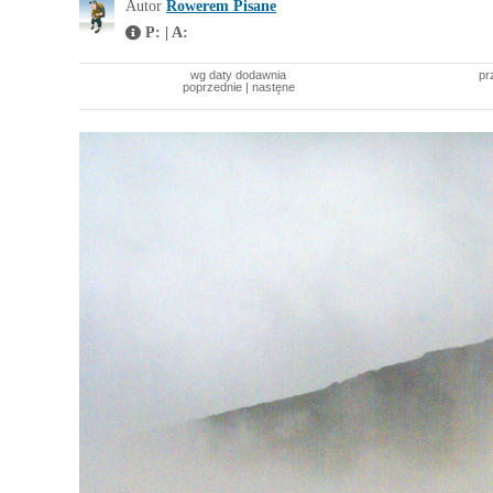
Autor
Rowerem Pisane
P: | A:
wg daty dodawnia
pr
poprzednie
|
nastęne