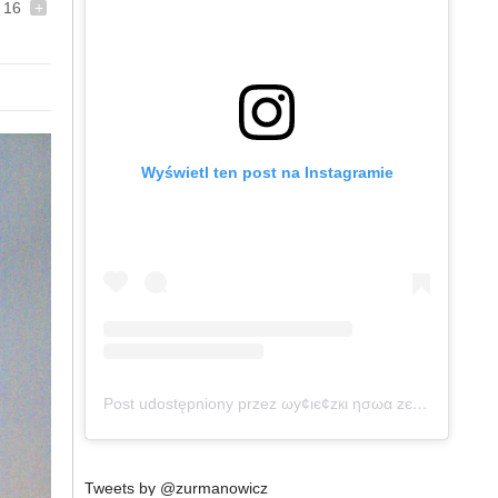
16
+
Wyświetl ten post na Instagramie
Post udostępniony przez ωу¢ιє¢zкι ησωα zєℓαη∂ια (@wycieczkinowazelandia)
Tweets by @zurmanowicz