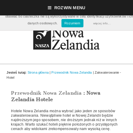
Nasza strona używa ciasteczek (cookies), dzięki którym nasz serwis może działać lepie
ROZWIN MENU
pomagają nam m.in. zbierać dane statystyczne dot. ilości odwiedzin. Nie musisz się ic
obawiać bo ciasteczka nie są wykorzystywane w celu identyfikacji użytkowników i ich
danych osobowych.
Rozumiem
więcej info...
Jesteś tutaj:
Strona główna
|
Przewodnik Nowa Zelandia
| Zakwaterowanie -
Hotel
Przewodnik Nowa Zelandia
:
Nowa
Zelandia Hotele
Hotele Nowa Zelandia można wybrać jako jeden ze sposobów
zakwaterowania. Niewątpliwie hotel w Nowej Zelandii będzie
najdroższym jego sposobem, nie droższym jednak niż w innych
krajach. Warto szukać hoteli pięknie położonych o przystępnych
cenach aby widokami zrekompensowały nam wysoką cenę.