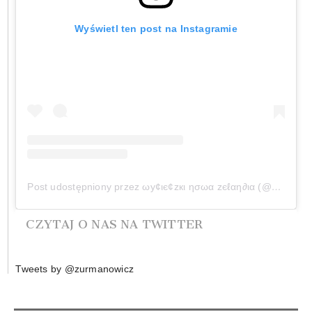
Wyświetl ten post na Instagramie
Post udostępniony przez ωу¢ιє¢zкι ησωα zєℓαη∂ια (@wycieczkinowazelandia)
CZYTAJ O NAS NA TWITTER
Tweets by @zurmanowicz