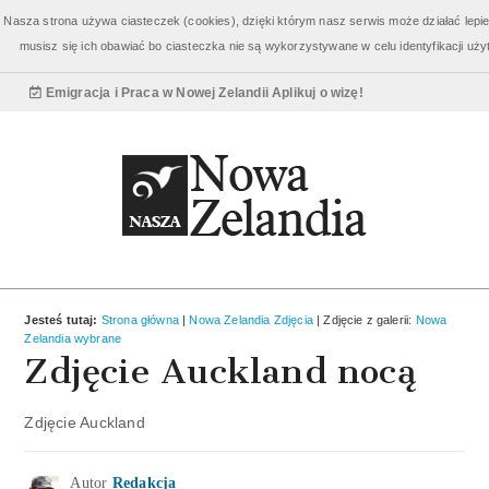
Bilety Nowa Zelandia
od 3960 zł
Nasza strona używa ciasteczek (cookies), dzięki którym nasz serwis może działać lepiej
musisz się ich obawiać bo ciasteczka nie są wykorzystywane w celu identyfikacji u
Wycieczki Nowa Zelandia
od 3810 zł
Emigracja i Praca w Nowej Zelandii
Aplikuj o wizę!
Jesteś tutaj:
Strona główna
|
Nowa Zelandia Zdjęcia
| Zdjęcie z galerii:
Nowa
Zelandia wybrane
Zdjęcie Auckland nocą
Zdjęcie Auckland
Autor
Redakcja