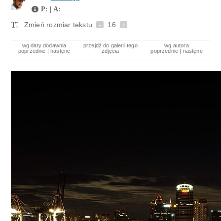
P: | A:
Zmień rozmiar tekstu
-
16
+
wg daty dodawnia
przejdź do galerii tego
wg autora
poprzednie
|
nastęne
zdjęcia
poprzednie
|
nastęne