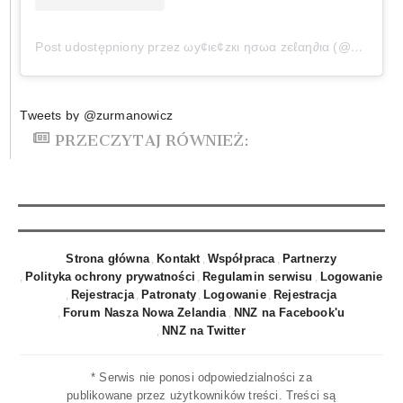
Post udostępniony przez ωу¢ιє¢zкι ησωα zєℓαη∂ια (@wycieczkinowazelandia)
Tweets by @zurmanowicz
PRZECZYTAJ RÓWNIEŻ:
Strona główna
Kontakt
Współpraca
Partnerzy
Polityka ochrony prywatności
Regulamin serwisu
Logowanie
Rejestracja
Patronaty
Logowanie
Rejestracja
Forum Nasza Nowa Zelandia
NNZ na Facebook'u
NNZ na Twitter
* Serwis nie ponosi odpowiedzialności za
publikowane przez użytkowników treści. Treści są