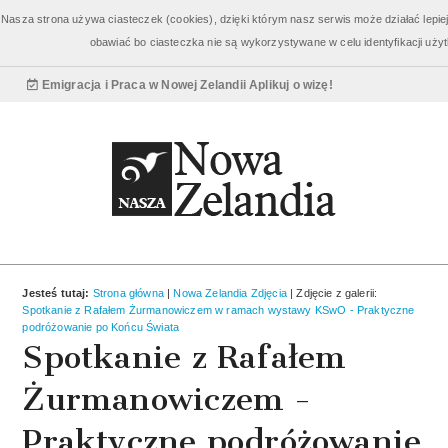
Bilety Nowa Zelandia
od 3960 zł
Nasza strona używa ciasteczek (cookies), dzięki którym nasz serwis może działać lepiej,
obawiać bo ciasteczka nie są wykorzystywane w celu identyfikacji uż
Wycieczki Nowa Zelandia
od 3810 zł
Emigracja i Praca w Nowej Zelandii
Aplikuj o wizę!
Jesteś tutaj:
Strona główna
|
Nowa Zelandia Zdjęcia
| Zdjęcie z galerii:
Spotkanie z Rafałem Żurmanowiczem w ramach wystawy KSwO - Praktyczne
podróżowanie po Końcu Świata
Spotkanie z Rafałem
Żurmanowiczem -
Praktyczne podróżowanie