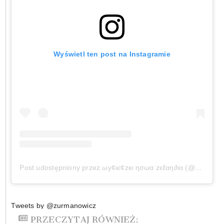
Wyświetl ten post na Instagramie
Post udostępniony przez ωу¢ιє¢zкι ησωα zєℓαη∂ια (@wycieczkinowazelandia)
Tweets by @zurmanowicz
PRZECZYTAJ RÓWNIEŻ: