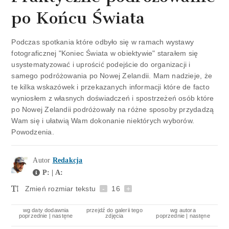
po Końcu Świata
Podczas spotkania które odbyło się w ramach wystawy
fotograficznej "Koniec Świata w obiektywie" starałem się
usystematyzować i uprościć podejście do organizacji i
samego podróżowania po Nowej Zelandii. Mam nadzieje, że
te kilka wskazówek i przekazanych informacji które de facto
wyniosłem z własnych doświadczeń i spostrzeżeń osób które
po Nowej Zelandii podróżowały na różne sposoby przydadzą
Wam się i ułatwią Wam dokonanie niektórych wyborów.
Powodzenia.
Autor
Redakcja
P: | A:
Zmień rozmiar tekstu
-
16
+
wg daty dodawnia
przejdź do galerii tego
wg autora
poprzednie
|
nastęne
zdjęcia
poprzednie
|
nastęne