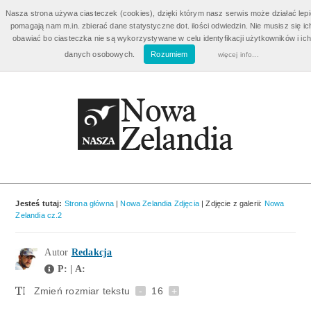
Bilety Nowa Zelandia
od 3960 zł
Nasza strona używa ciasteczek (cookies), dzięki którym nasz serwis może działać lepie
pomagają nam m.in. zbierać dane statystyczne dot. ilości odwiedzin. Nie musisz się ic
Wycieczki Nowa Zelandia
od 3810 zł
obawiać bo ciasteczka nie są wykorzystywane w celu identyfikacji użytkowników i ich
danych osobowych.
Rozumiem
więcej info...
Emigracja i Praca w Nowej Zelandii
Aplikuj o wizę!
Jesteś tutaj:
Strona główna
|
Nowa Zelandia Zdjęcia
| Zdjęcie z galerii:
Nowa
Zelandia cz.2
Autor
Redakcja
P: | A:
Zmień rozmiar tekstu
-
16
+