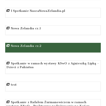
I Spotkanie NaszaNowaZelandia.pl
Nowa Zelandia cz.1
Nowa Zelandia cz.2
Spotkanie w ramach wystawy KSwO z Agnieszką Lipką -
Dzieci z Pahiatua
test
Spotkanie z Rafałem Żurmanowiczem w ramach
wystawy KSwO - Praktyczne podróżowanie po Końcu