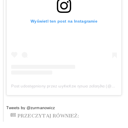
Wyświetl ten post na Instagramie
Post udostępniony przez ωу¢ιє¢zкι ησωα zєℓαη∂ια (@wycieczkinowazelandia)
Tweets by @zurmanowicz
PRZECZYTAJ RÓWNIEŻ: