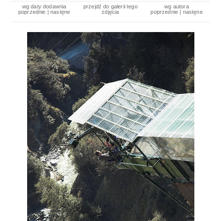
wg daty dodawnia
przejdź do galerii tego
wg autora
poprzednie
|
nastęne
zdjęcia
poprzednie
|
nastęne