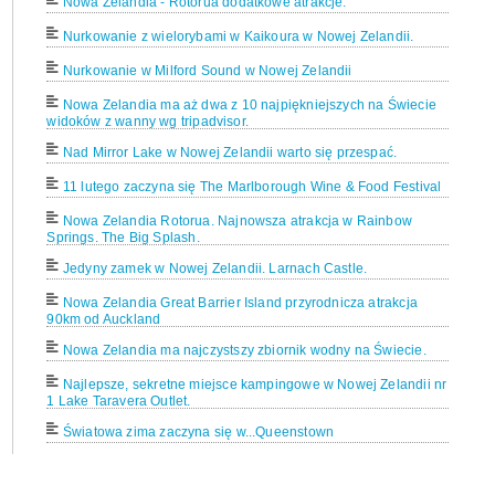
Nowa Zelandia - Rotorua dodatkowe atrakcje.
Nurkowanie z wielorybami w Kaikoura w Nowej Zelandii.
Nurkowanie w Milford Sound w Nowej Zelandii
Nowa Zelandia ma aż dwa z 10 najpiękniejszych na Świecie
widoków z wanny wg tripadvisor.
Nad Mirror Lake w Nowej Zelandii warto się przespać.
11 lutego zaczyna się The Marlborough Wine & Food Festival
Nowa Zelandia Rotorua. Najnowsza atrakcja w Rainbow
Springs. The Big Splash.
Jedyny zamek w Nowej Zelandii. Larnach Castle.
Nowa Zelandia Great Barrier Island przyrodnicza atrakcja
90km od Auckland
Nowa Zelandia ma najczystszy zbiornik wodny na Świecie.
Najlepsze, sekretne miejsce kampingowe w Nowej Zelandii nr
1 Lake Taravera Outlet.
Światowa zima zaczyna się w...Queenstown
Papierowa katedra w Christchurch.