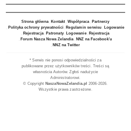
Muriwai Beach czarna perła plaż na zachód od Auckland
Wspierając turystykę w Canterbury można pomóc
Christchurch
Strona główna
Kontakt
Współpraca
Partnerzy
Nowa jet boat atrakcja w Auckland
Polityka ochrony prywatności
Regulamin serwisu
Logowanie
Nowy przewodnik Nowa Zelandia Lonely Planet 2010
Rejestracja
Patronaty
Logowanie
Rejestracja
Forum Nasza Nowa Zelandia
NNZ na Facebook'u
Białe szaleństwo na Mount Ruapehu
NNZ na Twitter
Nowa Zelandia ze słyszenia czyli historia o Tourism Audio
Guide, przyjacielu kierującego turysty.
* Serwis nie ponosi odpowiedzialności za
Nowa Zelandia domem ZORBINGu
publikowane przez użytkowników treści. Treści są
własnościa Autorów. Zgłoś nadużycie
Nowa Zelandia krainą walecznego pstrąga potokowego
Administratorowi
.
Stolica Nowej Zelandii: Wellington
© Copyright
NaszaNowaZelandia.pl
2006-2026.
Wszystkie prawa zastrzeżone.
Wycieczki Nowa Zelandia: Pod żaglami Americass Cup Saling
Racer