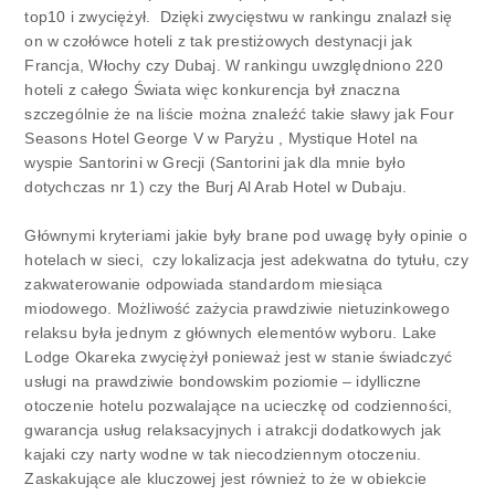
top10 i zwyciężył. Dzięki zwycięstwu w rankingu znalazł się
on w czołówce hoteli z tak prestiżowych destynacji jak
Francja, Włochy czy Dubaj. W rankingu uwzględniono 220
hoteli z całego Świata więc konkurencja był znaczna
szczególnie że na liście można znaleźć takie sławy jak Four
Seasons Hotel George V w Paryżu , Mystique Hotel na
wyspie Santorini w Grecji (Santorini jak dla mnie było
dotychczas nr 1) czy the Burj Al Arab Hotel w Dubaju.
Głównymi kryteriami jakie były brane pod uwagę były opinie o
hotelach w sieci, czy lokalizacja jest adekwatna do tytułu, czy
zakwaterowanie odpowiada standardom miesiąca
miodowego. Możliwość zażycia prawdziwie nietuzinkowego
relaksu była jednym z głównych elementów wyboru. Lake
Lodge Okareka zwyciężył ponieważ jest w stanie świadczyć
usługi na prawdziwie bondowskim poziomie – idylliczne
otoczenie hotelu pozwalające na ucieczkę od codzienności,
gwarancja usług relaksacyjnych i atrakcji dodatkowych jak
kajaki czy narty wodne w tak niecodziennym otoczeniu.
Zaskakujące ale kluczowej jest również to że w obiekcie