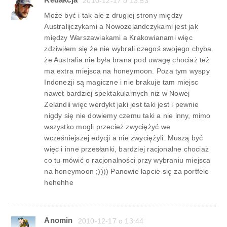
2010-12-17 o 13:53
Może być i tak ale z drugiej strony między
Australijczykami a Nowozelandczykami jest jak
między Warszawiakami a Krakowianami więc
zdziwiłem się że nie wybrali czegoś swojego chyba
że Australia nie była brana pod uwagę chociaż też
ma extra miejsca na honeymoon. Poza tym wyspy
Indonezji są magiczne i nie brakuje tam miejsc
nawet bardziej spektakularnych niż w Nowej
Zelandii więc werdykt jaki jest taki jest i pewnie
nigdy się nie dowiemy czemu taki a nie inny, mimo
wszystko mogli przecież zwyciężyć we
wcześniejszej edycji a nie zwyciężyli. Muszą być
więc i inne przesłanki, bardziej racjonalne chociaż
co tu mówić o racjonalności przy wybraniu miejsca
na honeymoon ;)))) Panowie łapcie się za portfele
hehehhe
Anomin
2010-12-17 o 13:44