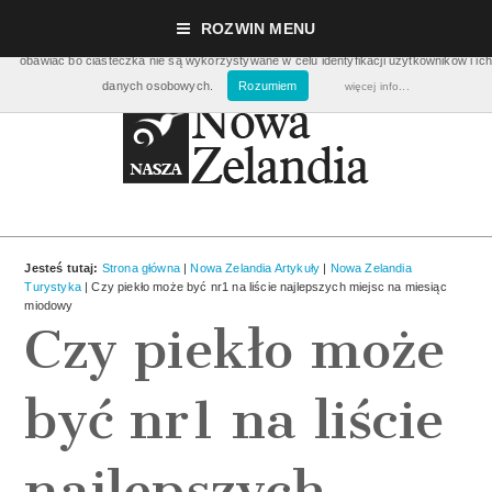
Nasza strona używa ciasteczek (cookies), dzięki którym nasz serwis może działać lepie
ROZWIN MENU
pomagają nam m.in. zbierać dane statystyczne dot. ilości odwiedzin. Nie musisz się ic
obawiać bo ciasteczka nie są wykorzystywane w celu identyfikacji użytkowników i ich
danych osobowych.
Rozumiem
więcej info...
Jesteś tutaj:
Strona główna
|
Nowa Zelandia Artykuły
|
Nowa Zelandia
Turystyka
| Czy piekło może być nr1 na liście najlepszych miejsc na miesiąc
miodowy
Czy piekło może
być nr1 na liście
najlepszych