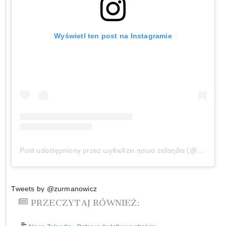
Wyświetl ten post na Instagramie
Post udostępniony przez ωу¢ιє¢zкι ησωα zєℓαη∂ια (@wycieczkinowazelandia)
Tweets by @zurmanowicz
PRZECZYTAJ RÓWNIEŻ: