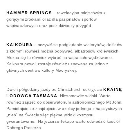
HAMMER SPRINGS
– rewelacyjna miejscówka z
gorącymi źródłami oraz dla pasjonatów sportów
wspinaczkowych oraz poszukiwaczy przygód.
KAIKOURA
– oczywiście podglądanie wielorybów, delfinów
z którymi również można popływać, albatrosów królewskich.
Można się tu również wybrać na wspaniałe wędkowanie.
Kaikoura powoli zostaje również uznawana za jedno z
głównych centrów kultury Maoryskiej.
Dwie i półgodziny jazdy od Christchurch odkryjecie
KRAINĘ
LODOWCA TASMANA
. Niesamowite widoki. Warto
również zajrzeć do obserwatorium astronomicznego Mt John.
Pamiętajcie że znajdujecie w okolicy jednego z najczystszych
„nieb” na Świecie więc piękne widoki kosmosu
gwarantowane. Na jeziorze Tekapo warto odwiedzić kościół
Dobrego Pasterza.