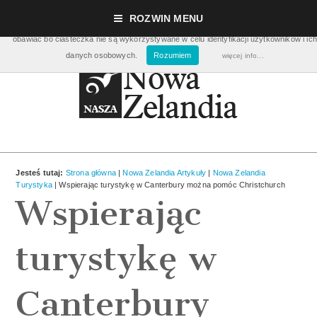
Nasza strona używa ciasteczek (cookies), dzięki którym nasz serwis może działać lepie
ROZWIN MENU
pomagają nam m.in. zbierać dane statystyczne dot. ilości odwiedzin. Nie musisz się ic
obawiać bo ciasteczka nie są wykorzystywane w celu identyfikacji użytkowników i ich
danych osobowych.
Rozumiem
więcej info...
Jesteś tutaj:
Strona główna
|
Nowa Zelandia Artykuły
|
Nowa Zelandia
Turystyka
| Wspierając turystykę w Canterbury można pomóc Christchurch
Wspierając
turystykę w
Canterbury