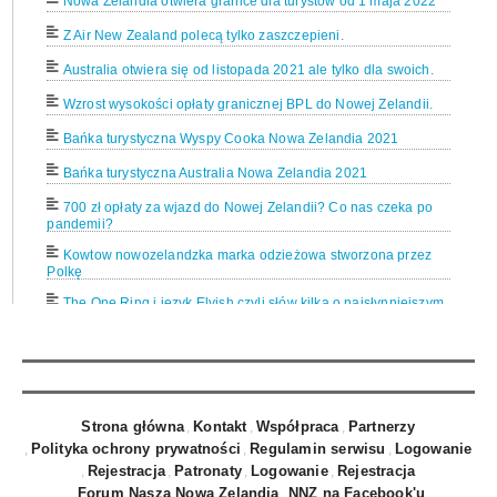
Nowa Zelandia otwiera granice dla turystów od 1 maja 2022
Z Air New Zealand polecą tylko zaszczepieni.
Australia otwiera się od listopada 2021 ale tylko dla swoich.
Wzrost wysokości opłaty granicznej BPL do Nowej Zelandii.
Bańka turystyczna Wyspy Cooka Nowa Zelandia 2021
Bańka turystyczna Australia Nowa Zelandia 2021
700 zł opłaty za wjazd do Nowej Zelandii? Co nas czeka po
pandemii?
Kowtow nowozelandzka marka odzieżowa stworzona przez
Polkę
The One Ring i język Elvish czyli słów kilka o najsłynniejszym
pierścieniu świata.
Nowa Zelandia Muzea: Auckland War Memorial Museum
Hobbit na deskach Teatru Dramatycznego w Białymstoku.
Już 12 kwietnia 2019 możliwe otwarcie mostu na rzece Waiho
Strona główna
Kontakt
Współpraca
Partnerzy
w okolicach Franz Josef w Nowej Zelandii.
Polityka ochrony prywatności
Regulamin serwisu
Logowanie
Rzeka Waiho zmyła most w okolicy Franz Josef. Drogi
Rejestracja
Patronaty
Logowanie
Rejestracja
zamknięte.
Forum Nasza Nowa Zelandia
NNZ na Facebook'u