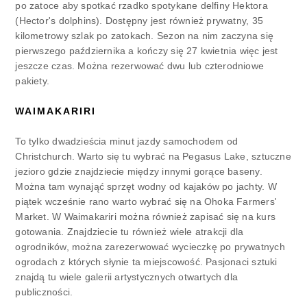
po zatoce aby spotkać rzadko spotykane delfiny Hektora
(Hector's dolphins). Dostępny jest również prywatny, 35
kilometrowy szlak po zatokach. Sezon na nim zaczyna się
pierwszego października a kończy się 27 kwietnia więc jest
jeszcze czas. Można rezerwować dwu lub czterodniowe
pakiety.
WAIMAKARIRI
To tylko dwadzieścia minut jazdy samochodem od
Christchurch. Warto się tu wybrać na Pegasus Lake, sztuczne
jezioro gdzie znajdziecie między innymi gorące baseny.
Można tam wynająć sprzęt wodny od kajaków po jachty. W
piątek wcześnie rano warto wybrać się na Ohoka Farmers'
Market. W Waimakariri można również zapisać się na kurs
gotowania. Znajdziecie tu również wiele atrakcji dla
ogrodników, można zarezerwować wycieczkę po prywatnych
ogrodach z których słynie ta miejscowość. Pasjonaci sztuki
znajdą tu wiele galerii artystycznych otwartych dla
publiczności.