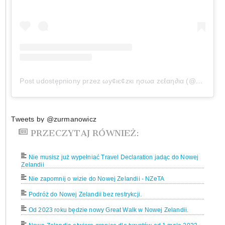
Post udostępniony przez ωу¢ιє¢zкι ησωα zєℓαη∂ια (@wycieczkinowazelandia)
Tweets by @zurmanowicz
PRZECZYTAJ RÓWNIEŻ:
Nie musisz już wypełniać Travel Declaration jadąc do Nowej
Zelandii
Nie zapomnij o wizie do Nowej Zelandii - NZeTA
Podróż do Nowej Zelandii bez restrykcji.
Od 2023 roku będzie nowy Great Walk w Nowej Zelandii.