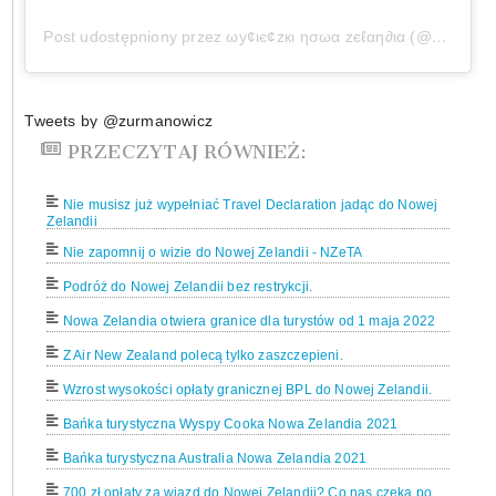
Post udostępniony przez ωу¢ιє¢zкι ησωα zєℓαη∂ια (@wycieczkinowazelandia)
Tweets by @zurmanowicz
PRZECZYTAJ RÓWNIEŻ:
Nie musisz już wypełniać Travel Declaration jadąc do Nowej
Zelandii
Nie zapomnij o wizie do Nowej Zelandii - NZeTA
Podróż do Nowej Zelandii bez restrykcji.
Nowa Zelandia otwiera granice dla turystów od 1 maja 2022
Z Air New Zealand polecą tylko zaszczepieni.
Wzrost wysokości opłaty granicznej BPL do Nowej Zelandii.
Bańka turystyczna Wyspy Cooka Nowa Zelandia 2021
Bańka turystyczna Australia Nowa Zelandia 2021
700 zł opłaty za wjazd do Nowej Zelandii? Co nas czeka po