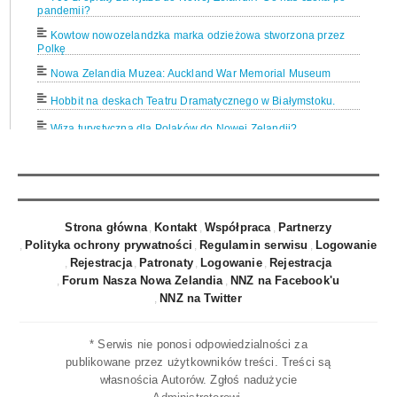
pandemii?
Kowtow nowozelandzka marka odzieżowa stworzona przez
Polkę
Nowa Zelandia Muzea: Auckland War Memorial Museum
Hobbit na deskach Teatru Dramatycznego w Białymstoku.
Wiza turystyczna dla Polaków do Nowej Zelandii?
Belt up. Live on. Kampania społeczna w Nowej Zelandii
dotycząca zapinania pasów bezpieczeństwa.
Roys Pick Track - Wanaka z góry piękniejsza
Routeburn Track - niezapomniane 33 kilometry
Strona główna
Kontakt
Współpraca
Partnerzy
Polityka ochrony prywatności
Regulamin serwisu
Logowanie
Zatoka Tasmana najsłoneczniejsza w Nowej Zelandii w 2016
Rejestracja
Patronaty
Logowanie
Rejestracja
Wycieczka Nowa Zelandia i Fiji. Dogodne połączenie lotnicze.
Forum Nasza Nowa Zelandia
NNZ na Facebook'u
NNZ na Twitter
Bezpośredni przelot do Auckland w Nowej Zelandii z Dubaju
już od 1 marca 2016.
Qatar Airways bezpośrednio do Auckland w niespełna 19
* Serwis nie ponosi odpowiedzialności za
godzin.
publikowane przez użytkowników treści. Treści są
własnościa Autorów. Zgłoś nadużycie
Nowa Zelandia - Rotorua dodatkowe atrakcje.