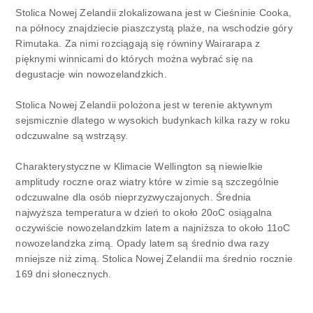
Stolica Nowej Zelandii zlokalizowana jest w Cieśninie Cooka,
na północy znajdziecie piaszczystą plaże, na wschodzie góry
Rimutaka. Za nimi rozciągają się równiny Wairarapa z
pięknymi winnicami do których można wybrać się na
degustacje win nowozelandzkich.
Stolica Nowej Zelandii polożona jest w terenie aktywnym
sejsmicznie dlatego w wysokich budynkach kilka razy w roku
odczuwalne są wstrząsy.
Charakterystyczne w Klimacie Wellington są niewielkie
amplitudy roczne oraz wiatry które w zimie są szczególnie
odczuwalne dla osób nieprzyzwyczajonych. Średnia
najwyższa temperatura w dzień to około 20oC osiągalna
oczywiście nowozelandzkim latem a najniższa to około 11oC
nowozelandzka zimą. Opady latem są średnio dwa razy
mniejsze niż zimą. Stolica Nowej Zelandii ma średnio rocznie
169 dni słonecznych.