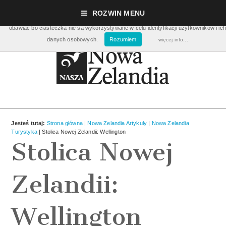
Nasza strona używa ciasteczek (cookies), dzięki którym nasz serwis może działać lepie
ROZWIN MENU
pomagają nam m.in. zbierać dane statystyczne dot. ilości odwiedzin. Nie musisz się ic
obawiać bo ciasteczka nie są wykorzystywane w celu identyfikacji użytkowników i ich
danych osobowych.
Rozumiem
więcej info...
Jesteś tutaj:
Strona główna
|
Nowa Zelandia Artykuły
|
Nowa Zelandia
Turystyka
| Stolica Nowej Zelandii: Wellington
Stolica Nowej
Zelandii:
Wellington