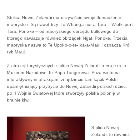
Stolica Nowej Zelandii ma oczywiście swoje tłumaczenie
maoryskie. Są nawet trzy. Te Whanga-nui-a-Tara – Wielki port
Tara, Ponoke – od maoryskiego obrzędu kultowego do
którego nawiazuje również obrządek Ngati Ponoke. Trzecia
maoryska nazwa to Te Upoko-o-te-Ika-a-Māui i oznacza Król
ryb Maui.
Z atrakcji turystycznych stolica Nowej Zelandii oferuje m.in.
Muzeum Narodowe Te-Papa Tongorewa. Poza wieloma
interaktywnymi atrakcjami znajdziecie tam kącik Polski
upamiętniający przybycie do Nowej Zelandii polskich dzieci
po II Wojnie Światowej które stworzyły polska polonię w
krainie kiwi.
Stolica Nowej
Zelandii to również