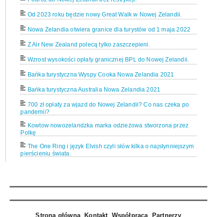
Od 2023 roku będzie nowy Great Walk w Nowej Zelandii.
Nowa Zelandia otwiera granice dla turystów od 1 maja 2022
Z Air New Zealand polecą tylko zaszczepieni.
Wzrost wysokości opłaty granicznej BPL do Nowej Zelandii.
Bańka turystyczna Wyspy Cooka Nowa Zelandia 2021
Bańka turystyczna Australia Nowa Zelandia 2021
700 zł opłaty za wjazd do Nowej Zelandii? Co nas czeka po
pandemii?
Kowtow nowozelandzka marka odzieżowa stworzona przez
Polkę
The One Ring i język Elvish czyli słów kilka o najsłynniejszym
pierścieniu świata.
Nowa Zelandia Muzea: Auckland War Memorial Museum
Już 12 kwietnia 2019 możliwe otwarcie mostu na rzece Waiho
w okolicach Franz Josef w Nowej Zelandii.
Rzeka Waiho zmyła most w okolicy Franz Josef. Drogi
zamknięte.
Strona główna
Kontakt
Współpraca
Partnerzy