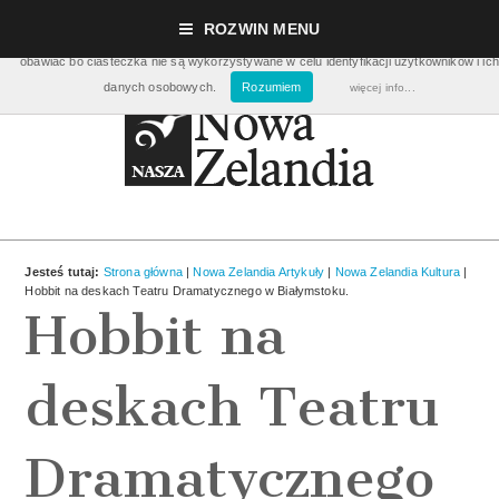
Nasza strona używa ciasteczek (cookies), dzięki którym nasz serwis może działać lepie
ROZWIN MENU
pomagają nam m.in. zbierać dane statystyczne dot. ilości odwiedzin. Nie musisz się ic
obawiać bo ciasteczka nie są wykorzystywane w celu identyfikacji użytkowników i ich
danych osobowych.
Rozumiem
więcej info...
Jesteś tutaj:
Strona główna
|
Nowa Zelandia Artykuły
|
Nowa Zelandia Kultura
|
Hobbit na deskach Teatru Dramatycznego w Białymstoku.
Hobbit na
deskach Teatru
Dramatycznego