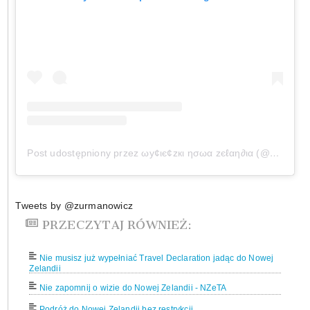
Post udostępniony przez ωу¢ιє¢zкι ησωα zєℓαη∂ια (@wycieczkinowazelandia)
Tweets by @zurmanowicz
PRZECZYTAJ RÓWNIEŻ:
Nie musisz już wypełniać Travel Declaration jadąc do Nowej
Zelandii
Nie zapomnij o wizie do Nowej Zelandii - NZeTA
Podróż do Nowej Zelandii bez restrykcji.