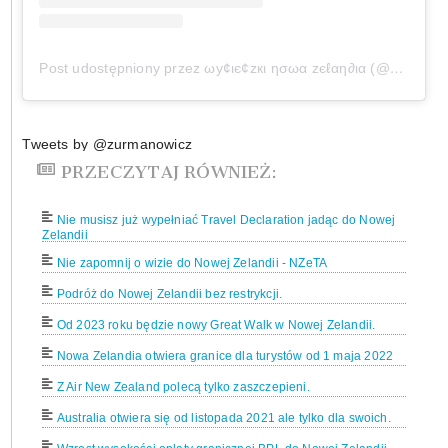
Post udostępniony przez ωу¢ιє¢zкι ησωα zєℓαη∂ια (@wycieczkinowazelandia)
Tweets by @zurmanowicz
PRZECZYTAJ RÓWNIEŻ:
Nie musisz już wypełniać Travel Declaration jadąc do Nowej
Zelandii
Nie zapomnij o wizie do Nowej Zelandii - NZeTA
Podróż do Nowej Zelandii bez restrykcji.
Od 2023 roku będzie nowy Great Walk w Nowej Zelandii.
Nowa Zelandia otwiera granice dla turystów od 1 maja 2022
Z Air New Zealand polecą tylko zaszczepieni.
Australia otwiera się od listopada 2021 ale tylko dla swoich.