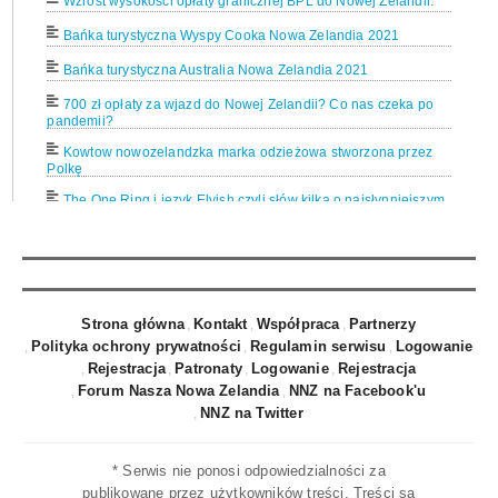
Wzrost wysokości opłaty granicznej BPL do Nowej Zelandii.
Bańka turystyczna Wyspy Cooka Nowa Zelandia 2021
Bańka turystyczna Australia Nowa Zelandia 2021
700 zł opłaty za wjazd do Nowej Zelandii? Co nas czeka po
pandemii?
Kowtow nowozelandzka marka odzieżowa stworzona przez
Polkę
The One Ring i język Elvish czyli słów kilka o najsłynniejszym
pierścieniu świata.
Nowa Zelandia Muzea: Auckland War Memorial Museum
Hobbit na deskach Teatru Dramatycznego w Białymstoku.
Już 12 kwietnia 2019 możliwe otwarcie mostu na rzece Waiho
Strona główna
Kontakt
Współpraca
Partnerzy
w okolicach Franz Josef w Nowej Zelandii.
Polityka ochrony prywatności
Regulamin serwisu
Logowanie
Rzeka Waiho zmyła most w okolicy Franz Josef. Drogi
Rejestracja
Patronaty
Logowanie
Rejestracja
zamknięte.
Forum Nasza Nowa Zelandia
NNZ na Facebook'u
Wiza turystyczna dla Polaków do Nowej Zelandii?
NNZ na Twitter
Nowa Zelandia 8 w rankingu najszczęśliwszych krajów świata
2019
* Serwis nie ponosi odpowiedzialności za
publikowane przez użytkowników treści. Treści są
Atak na meczety w Christchurch w Nowej Zelandii. 49 osób