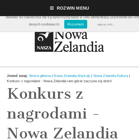
Nasza strona używa ciasteczek (cookies), dzięki którym nasz serwis może działać lepie
ROZWIN MENU
pomagają nam m.in. zbierać dane statystyczne dot. ilości odwiedzin. Nie musisz się ic
obawiać bo ciasteczka nie są wykorzystywane w celu identyfikacji użytkowników i ich
danych osobowych.
Rozumiem
więcej info...
Jesteś tutaj:
Strona główna
|
Nowa Zelandia Artykuły
|
Nowa Zelandia Kultura
|
Konkurs z nagrodami - Nowa Zelandia tam gdzie zaczyna się dzień
Konkurs z
nagrodami -
Nowa Zelandia