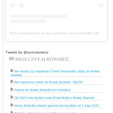
Post udostępniony przez ωу¢ιє¢zкι ησωα zєℓαη∂ια (@wycieczkinowazelandia)
Tweets by @zurmanowicz
PRZECZYTAJ RÓWNIEŻ:
Nie musisz już wypełniać Travel Declaration jadąc do Nowej
Zelandii
Nie zapomnij o wizie do Nowej Zelandii - NZeTA
Podróż do Nowej Zelandii bez restrykcji.
Od 2023 roku będzie nowy Great Walk w Nowej Zelandii.
Nowa Zelandia otwiera granice dla turystów od 1 maja 2022