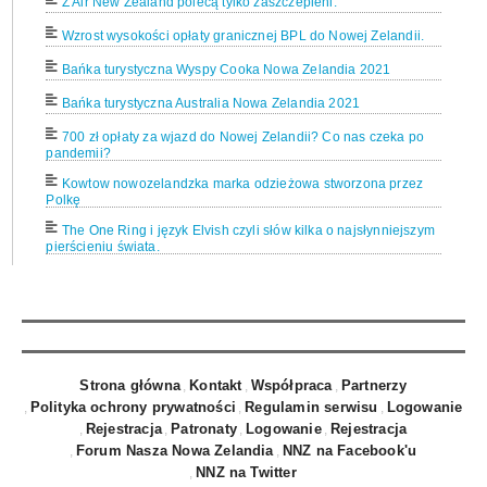
Z Air New Zealand polecą tylko zaszczepieni.
Wzrost wysokości opłaty granicznej BPL do Nowej Zelandii.
Bańka turystyczna Wyspy Cooka Nowa Zelandia 2021
Bańka turystyczna Australia Nowa Zelandia 2021
700 zł opłaty za wjazd do Nowej Zelandii? Co nas czeka po
pandemii?
Kowtow nowozelandzka marka odzieżowa stworzona przez
Polkę
The One Ring i język Elvish czyli słów kilka o najsłynniejszym
pierścieniu świata.
Nowa Zelandia Muzea: Auckland War Memorial Museum
Hobbit na deskach Teatru Dramatycznego w Białymstoku.
Już 12 kwietnia 2019 możliwe otwarcie mostu na rzece Waiho
w okolicach Franz Josef w Nowej Zelandii.
Strona główna
Kontakt
Współpraca
Partnerzy
Rzeka Waiho zmyła most w okolicy Franz Josef. Drogi
Polityka ochrony prywatności
Regulamin serwisu
Logowanie
zamknięte.
Rejestracja
Patronaty
Logowanie
Rejestracja
Wiza turystyczna dla Polaków do Nowej Zelandii?
Forum Nasza Nowa Zelandia
NNZ na Facebook'u
Nowa Zelandia 8 w rankingu najszczęśliwszych krajów świata
NNZ na Twitter