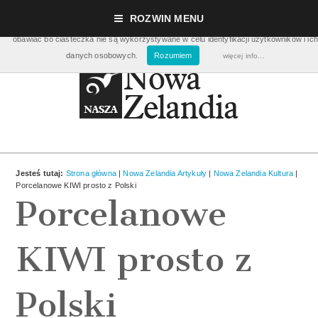
Nasza strona używa ciasteczek (cookies), dzięki którym nasz serwis może działać lepie
ROZWIN MENU
pomagają nam m.in. zbierać dane statystyczne dot. ilości odwiedzin. Nie musisz się ic
obawiać bo ciasteczka nie są wykorzystywane w celu identyfikacji użytkowników i ich
danych osobowych.
Rozumiem
więcej info...
Jesteś tutaj:
Strona główna
|
Nowa Zelandia Artykuły
|
Nowa Zelandia Kultura
|
Porcelanowe KIWI prosto z Polski
Porcelanowe
KIWI prosto z
Polski