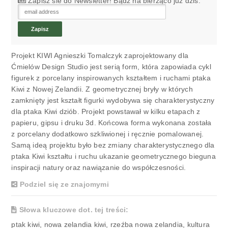
Zapisz sie do Newsletter! Bądź na bierząco już dziś.
Projekt KIWI Agnieszki Tomalczyk zaprojektowany dla
Ćmielów Design Studio jest serią form, która zapowiada cykl
figurek z porcelany inspirowanych kształtem i ruchami ptaka
Kiwi z Nowej Zelandii. Z geometrycznej bryły w których
zamknięty jest kształt figurki wydobywa się charakterystyczny
dla ptaka Kiwi dziób. Projekt powstawał w kilku etapach z
papieru, gipsu i druku 3d. Końcowa forma wykonana została
z porcelany dodatkowo szkliwionej i ręcznie pomalowanej.
Samą ideą projektu było bez zmiany charakterystycznego dla
ptaka Kiwi kształtu i ruchu ukazanie geometrycznego bieguna
inspiracji natury oraz nawiązanie do współczesności.
Podziel się ze znajomymi
Słowa kluczowe dot. tej treści:
ptak kiwi, nowa zelandia kiwi, rzeźba nowa zelandia, kultura