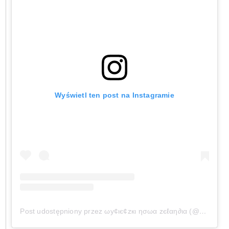
Wyświetl ten post na Instagramie
Post udostępniony przez ωу¢ιє¢zкι ησωα zєℓαη∂ια (@wycieczkinowazelandia)