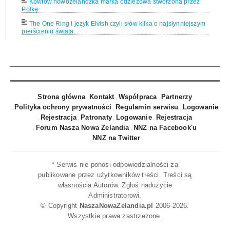
Kowtow nowozelandzka marka odzieżowa stworzona przez
Polkę
The One Ring i język Elvish czyli słów kilka o najsłynniejszym
pierścieniu świata.
Nowa Zelandia Muzea: Auckland War Memorial Museum
Hobbit na deskach Teatru Dramatycznego w Białymstoku.
Już 12 kwietnia 2019 możliwe otwarcie mostu na rzece Waiho
w okolicach Franz Josef w Nowej Zelandii.
Strona główna
Kontakt
Współpraca
Partnerzy
Rzeka Waiho zmyła most w okolicy Franz Josef. Drogi
Polityka ochrony prywatności
Regulamin serwisu
Logowanie
zamknięte.
Rejestracja
Patronaty
Logowanie
Rejestracja
Wiza turystyczna dla Polaków do Nowej Zelandii?
Forum Nasza Nowa Zelandia
NNZ na Facebook'u
Nowa Zelandia 8 w rankingu najszczęśliwszych krajów świata
NNZ na Twitter
2019
Atak na meczety w Christchurch w Nowej Zelandii. 49 osób
* Serwis nie ponosi odpowiedzialności za
zabitych.
publikowane przez użytkowników treści. Treści są
Belt up. Live on. Kampania społeczna w Nowej Zelandii
własnościa Autorów. Zgłoś nadużycie
dotycząca zapinania pasów bezpieczeństwa.
Administratorowi
.
Bieg Tropem Wilczym w Christchurch - Nowa Zelandia
© Copyright
NaszaNowaZelandia.pl
2006-2026.
Wszystkie prawa zastrzeżone.
Powietrze z Nowej Zelandii w sprayu