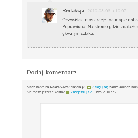
Redakcja
2010-08-06 o 10:07
Oczywiście masz racje, na mapie dobr
Poprawione. Na stronie gdzie znalazłem
głównym szlaku.
Dodaj komentarz
Masz konto na NaszaNowaZelandia.pl?
Zaloguj się
zanim dodasz komen
Nie masz jeszcze konta?
Zarejestruj się
. Trwa to 10 sek.