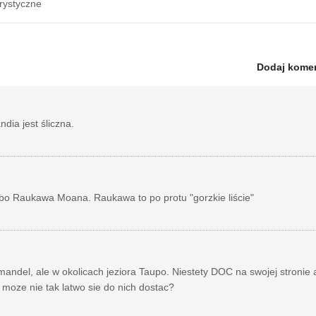
rystyczne
Dodaj kome
dia jest śliczna.
o Raukawa Moana. Raukawa to po protu "gorzkie liście"
ndel, ale w okolicach jeziora Taupo. Niestety DOC na swojej stronie 
. moze nie tak latwo sie do nich dostac?