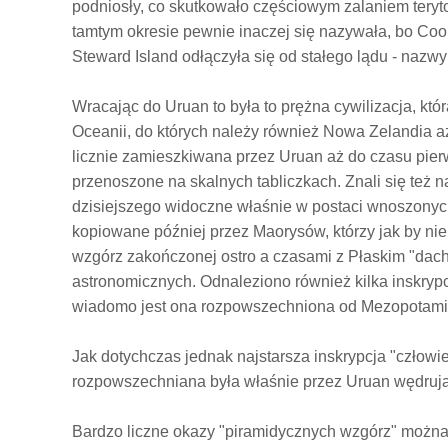
podniosły, co skutkowało częściowym zalaniem teryt
tamtym okresie pewnie inaczej się nazywała, bo Cook
Steward Island odłączyła się od stałego lądu - nazwy
Wracając do Uruan to była to prężna cywilizacja, któ
Oceanii, do których należy również Nowa Zelandia a
licznie zamieszkiwana przez Uruan aż do czasu pier
przenoszone na skalnych tabliczkach. Znali się też n
dzisiejszego widoczne właśnie w postaci wnoszonych 
kopiowane później przez Maorysów, którzy jak by nie
wzgórz zakończonej ostro a czasami z Płaskim "dach
astronomicznych. Odnaleziono również kilka inskrypcj
wiadomo jest ona rozpowszechniona od Mezopotami
Jak dotychczas jednak najstarsza inskrypcja "człowie
rozpowszechniana była właśnie przez Uruan wędruj
Bardzo liczne okazy "piramidycznych wzgórz" można