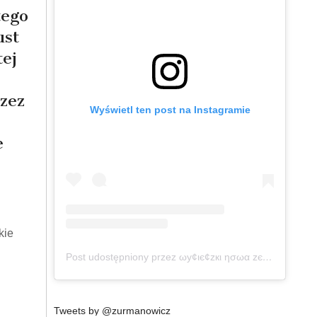
tego
ust
tej
zez
Wyświetl ten post na Instagramie
e
kie
Post udostępniony przez ωу¢ιє¢zкι ησωα zєℓαη∂ια (@wycieczkinowazelandia)
Tweets by @zurmanowicz