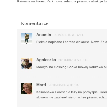
Kaimanawa Forest Park nowa zelandia piramidy atrakcje tu
Komentarze
Anomin
2019-01-16 o 14:11
Pięknie napisane i bardzo ciekawie. Nowa Zelan
Agnieszka
2010-08-13 o 10:15
Maorysi na cieśninę Cooka mówią Raukawa alb
Marti
2010-08-06 o 01:04
Kaimanawa Forest nie lezy na polwyspie Coroma
slowem nie zajakneli sie o tychze piramidach..