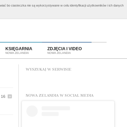
awiać bo ciasteczka nie są wykorzystywane w celu identyfikacji użytkowników i ich danych
elandii
Aplikuj o wizę!
KSIĘGARNIA
ZDJĘCIA I VIDEO
NOWA ZELANDIA
NOWA ZELANDIA
WYSZUKAJ W SERWISIE
NOWA ZELANDIA W SOCIAL MEDIA
16
+