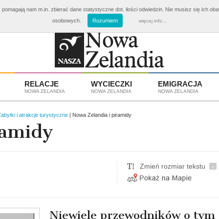
 pomagają nam m.in. zbierać dane statystyczne dot. ilości odwiedzin. Nie musisz się ich ob
ki Nowa Zelandia
od 3810 zł
Emigracja i Praca w Nowej Z
osobowych.
Rozumiem
więcej info...
RELACJE
WYCIECZKI
EMIGRACJA
NOWA ZELANDIA
NOWA ZELANDIA
NOWA ZELANDIA
abytki i atrakcje turystyczne
| Nowa Zelandia i piramidy
ramidy
Zmień rozmiar tekstu
-
Niewiele przewodników o tym