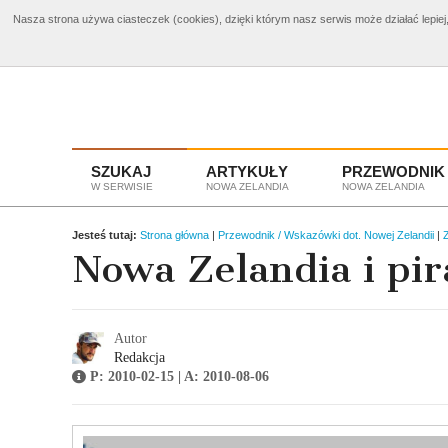
Nasza strona używa ciasteczek (cookies), dzięki którym nasz serwis może działać lepiej,
Bilety Nowa Zelandia
od 3960 zł
Wyciecz
SZUKAJ
ARTYKUŁY
PRZEWODNIK
W SERWISIE
NOWA ZELANDIA
NOWA ZELANDIA
Jesteś tutaj:
Strona główna
|
Przewodnik / Wskazówki dot. Nowej Zelandii
|
Z
Nowa Zelandia i pi
Autor
Redakcja
P: 2010-02-15 | A: 2010-08-06