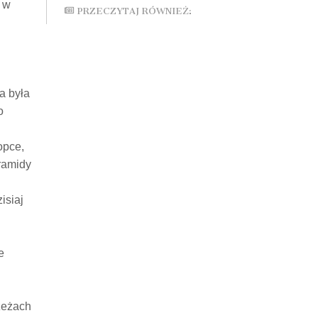
- w
PRZECZYTAJ RÓWNIEŻ:
a była
o
opce,
iramidy
isiaj
e
zeżach