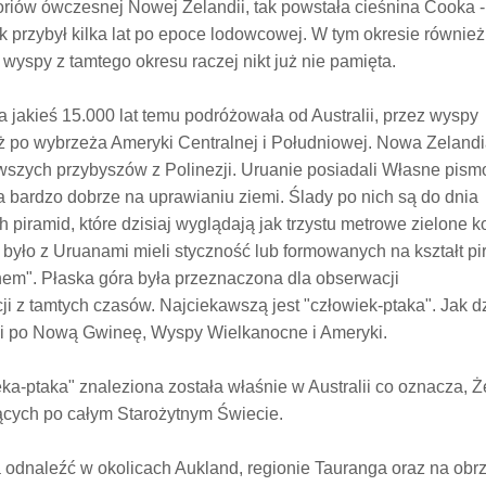
oriów ówczesnej Nowej Zelandii, tak powstała cieśnina Cooka 
 przybył kilka lat po epoce lodowcowej. W tym okresie również
 wyspy z tamtego okresu raczej nikt już nie pamięta.
ra jakieś 15.000 lat temu podróżowała od Australii, przez wyspy
ż po wybrzeża Ameryki Centralnej i Południowej. Nowa Zelandi
wszych przybyszów z Polinezji. Uruanie posiadali Własne pism
a bardzo dobrze na uprawianiu ziemi. Ślady po nich są do dnia
piramid, które dzisiaj wyglądają jak trzystu metrowe zielone k
 było z Uruanami mieli styczność lub formowanych na kształt p
em". Płaska góra była przeznaczona dla obserwacji
i z tamtych czasów. Najciekawszą jest "człowiek-ptaka". Jak dz
i po Nową Gwineę, Wyspy Wielkanocne i Ameryki.
ka-ptaka" znaleziona została właśnie w Australii co oznacza, Ż
ących po całym Starożytnym Świecie.
 odnaleźć w okolicach Aukland, regionie Tauranga oraz na obr