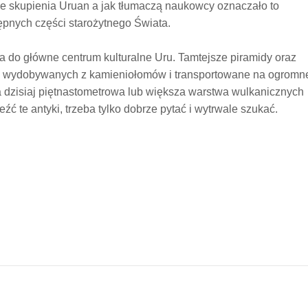
jsze skupienia Uruan a jak tłumaczą naukowcy oznaczało to
tępnych części starożytnego Świata.
pa do główne centrum kulturalne Uru. Tamtejsze piramidy oraz
h wydobywanych z kamieniołomów i transportowane na ogromne
a dzisiaj piętnastometrowa lub większa warstwa wulkanicznych
ć te antyki, trzeba tylko dobrze pytać i wytrwale szukać.