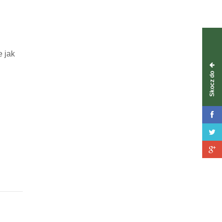
 jak
Skocz do