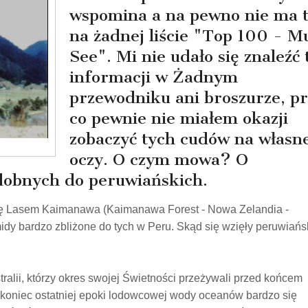
wspomina a na pewno nie ma 
na żadnej liście "Top 100 - M
See". Mi nie udało się znaleźć 
informacji w Żadnym
przewodniku ani broszurze, pr
co pewnie nie miałem okazji
zobaczyć tych cudów na własn
oczy. O czym mowa? O
dobnych do peruwiańskich.
 się Lasem Kaimanawa (Kaimanawa Forest - Nowa Zelandia -
idy bardzo zbliżone do tych w Peru. Skąd się wzięły peruwiańs
alii, którzy okres swojej Świetności przeżywali przed końcem
d koniec ostatniej epoki lodowcowej wody oceanów bardzo się