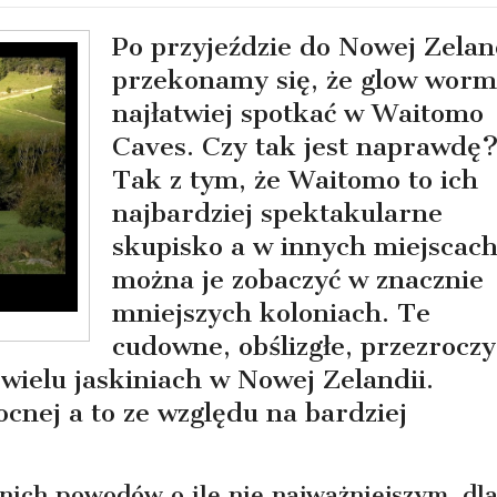
Po przyjeździe do Nowej Zelan
przekonamy się, że glow worm
najłatwiej spotkać w Waitomo
Caves. Czy tak jest naprawdę
Tak z tym, że Waitomo to ich
najbardziej spektakularne
skupisko a w innych miejscac
można je zobaczyć w znacznie
mniejszych koloniach. Te
cudowne, obślizgłe, przezroczy
wielu jaskiniach w Nowej Zelandii.
ocnej a to ze względu na bardziej
ich powodów o ile nie najważniejszym, dl