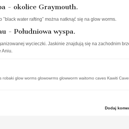
a - okolice Graymouth.
 "black water rafting" można natknąć się na glow worms.
u - Południowa wyspa.
nizowanej wycieczki. Jaskinie znajdują się na zachodnim br
e Aniu.
rms robaki glow worms glowowrms glowworm waitomo caves Kawiti Cave
Dodaj kome