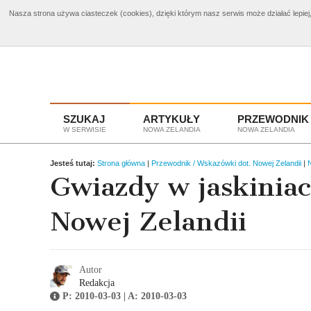
Nasza strona używa ciasteczek (cookies), dzięki którym nasz serwis może działać lepiej,
Bilety Nowa Zelandia
od 3960 zł
Wyciecz
SZUKAJ
ARTYKUŁY
PRZEWODNIK
W SERWISIE
NOWA ZELANDIA
NOWA ZELANDIA
Jesteś tutaj:
Strona główna
|
Przewodnik / Wskazówki dot. Nowej Zelandii
|
Gwiazdy w jaskiniac
Nowej Zelandii
Autor
Redakcja
P: 2010-03-03 | A: 2010-03-03