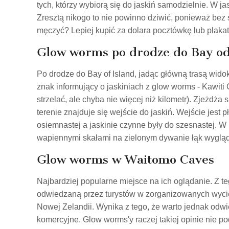
tych, którzy wybiorą się do jaskiń samodzielnie. W j
Zresztą nikogo to nie powinno dziwić, ponieważ bez s
męczyć? Lepiej kupić za dolara pocztówkę lub plakat
Glow worms po drodze do Bay od 
Po drodze do Bay of Island, jadąc główną trasą wid
znak informujący o jaskiniach z glow worms - Kawiti 
strzelać, ale chyba nie więcej niż kilometr). Zjeżdż
terenie znajduje się wejście do jaskiń. Wejście jest 
osiemnastej a jaskinie czynne były do szesnastej.
wapiennymi skałami na zielonym dywanie łąk wygląd
Glow worms w Waitomo Caves
Najbardziej popularne miejsce na ich oglądanie. Z te
odwiedzaną przez turystów w zorganizowanych wycie
Nowej Zelandii. Wynika z tego, że warto jednak odwi
komercyjne. Glow worms'y raczej takiej opinie nie po