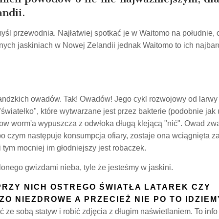
ndii.
 myśl przewodnia. Najłatwiej spotkać je w Waitomo na południe, 
ych jaskiniach w Nowej Zelandii jednak Waitomo to ich najbar
andzkich owadów. Tak! Owadów! Jego cykl rozwojowy od larwy
iatełko", które wytwarzane jest przez bakterie (podobnie jak 
a glow worm'a wypuszcza z odwłoka długą klejącą "nić". Owad zw
, po czym następuje konsumpcja ofiary, zostaje ona wciągnięta z
i tym mocniej im głodniejszy jest robaczek.
lonego gwizdami nieba, tyle że jesteśmy w jaskini.
PRZY NICH OSTREGO ŚWIATŁA LATAREK CZY
O NIEZDROWE A PRZECIEŻ NIE PO TO IDZIEM
ć ze sobą statyw i robić zdjęcia z długim naświetlaniem. To info