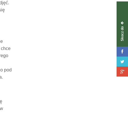
djęć.
się
Skocz do
ie
e chce
órego
go pod
a.
tę
 w