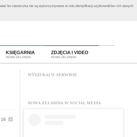
awiać bo ciasteczka nie są wykorzystywane w celu identyfikacji użytkowników i ich danych
elandii
Aplikuj o wizę!
KSIĘGARNIA
ZDJĘCIA I VIDEO
NOWA ZELANDIA
NOWA ZELANDIA
WYSZUKAJ W SERWISIE
NOWA ZELANDIA W SOCIAL MEDIA
16
+