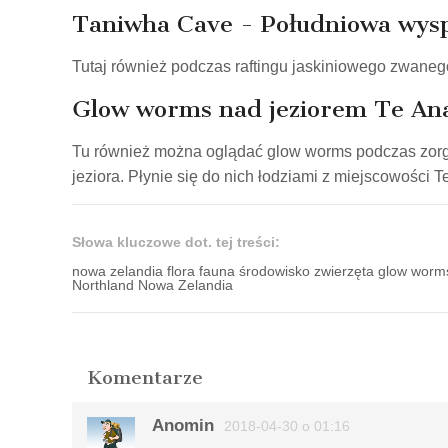
Taniwha Cave - Południowa wysp
Tutaj również podczas raftingu jaskiniowego zwanego
Glow worms nad jeziorem Te Ana
Tu również można oglądać glow worms podczas zorga
jeziora. Płynie się do nich łodziami z miejscowości T
Słowa kluczowe dot. tej treści:
nowa zelandia flora fauna środowisko zwierzęta glow wo
Northland Nowa Zelandia
Komentarze
Anomin
2018-04-30 o 01:16