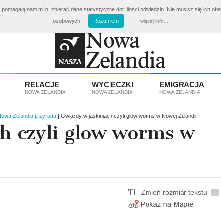
 pomagają nam m.in. zbierać dane statystyczne dot. ilości odwiedzin. Nie musisz się ich ob
ki Nowa Zelandia
od 3810 zł
Emigracja i Praca w Nowej Z
osobowych.
Rozumiem
więcej info...
RELACJE
WYCIECZKI
EMIGRACJA
NOWA ZELANDIA
NOWA ZELANDIA
NOWA ZELANDIA
Nowa Zelandia przyroda
| Gwiazdy w jaskiniach czyli glow worms w Nowej Zelandii
h czyli glow worms w
Zmień rozmiar tekstu
-