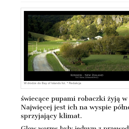
W drodze do Bay of Islands fot. * Redakcja
świecące pupami robaczki żyją w 
Najwięcej jest ich na wyspie półn
sprzyjający klimat.
Glow worms były jednym z przewodn