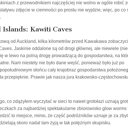
askiniach z przewodnikiem najczęściej nie wolno w ogóle robić z
tatywu zdjęcie w ciemności po prostu nie wyjdzie, więc, po co 
.
Islands: Kawiti Caves
okową od Auckland, kilka kilometrów przed Kawakawa zobaczyc
Caves. Jaskinie oddalone są od drogi głównej, ale niewiele (ni
a się w lewo na polną drogę prowadzącą do gospodarstwa, na kt
płatne. Nam niestety nie było dane wejść, ponieważ było już po
 W popołudniowym słońcu cały krajobraz gospodarstwa położone
a przepięknie. Prawie jak nasza jura krakowsko-częstochowsk
go, co zdążyłem wyczytać w sieci to nawet grotołazi uznają gro
czkach za najbardziej spektakularne zbiorowisko glow worms
edzić to miejsce, mimo, że część podróżników uznaje je za zbyt
dzielają skoro nadal tam żyją w tak potężnym skupisku.