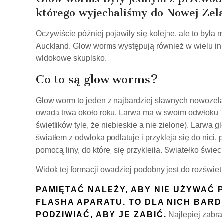
którego wyjechaliśmy do Nowej Zela
Oczywiście później pojawiły się kolejne, ale to była
Auckland. Glow worms występują również w wielu inn
widokowe skupisko.
Co to są glow worms?
Glow worm to jeden z najbardziej sławnych nowozel
owada trwa około roku. Larwa ma w swoim odwłoku "św
świetlików tyle, że niebieskie a nie zielone). Larw
światłem z odwłoka podlatuje i przykleja się do nici
pomocą liny, do której się przykleiła. Światełko świec
Widok tej formacji owadziej podobny jest do rozświet
PAMIĘTAĆ NALEŻY, ABY NIE UŻYWAĆ 
FLASHA APARATU. TO DLA NICH BARDZ
PODZIWIAĆ, ABY JE ZABIĆ.
Najlepiej zabra