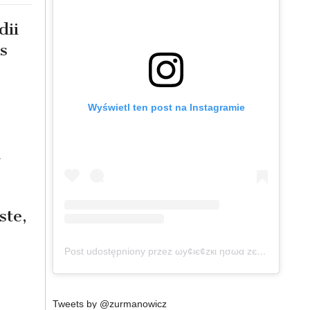
dii
s
?
Wyświetl ten post na Instagramie
h
ste,
Post udostępniony przez ωу¢ιє¢zкι ησωα zєℓαη∂ια (@wycieczkinowazelandia)
Tweets by @zurmanowicz
a