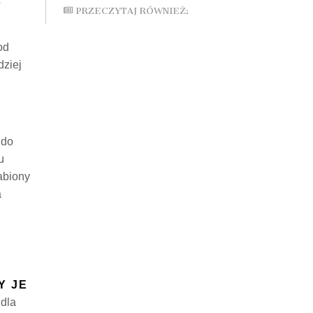
PRZECZYTAJ RÓWNIEŻ:
od
dziej
 do
u
abiony
a
Y JE
 dla